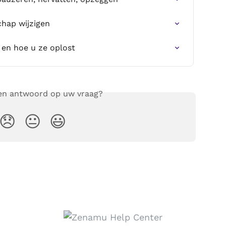
chap wijzigen
en hoe u ze oplost
een antwoord op uw vraag?
😞
😐
😃