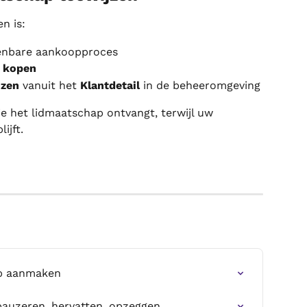
n is:
penbare aankoopproces
f kopen
jzen
 vanuit het 
Klantdetail
 in de beheeromgeving
e het lidmaatschap ontvangt, terwijl uw 
ijft.
ap aanmaken
auzeren, hervatten, opzeggen