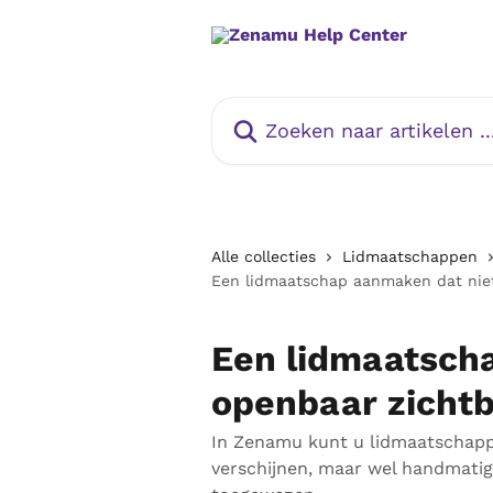
Naar de hoofdinhoud
Zoeken naar artikelen ...
Alle collecties
Lidmaatschappen
Een lidmaatschap aanmaken dat niet
Een lidmaatsch
openbaar zichtb
In Zenamu kunt u lidmaatschapp
verschijnen, maar wel handmati