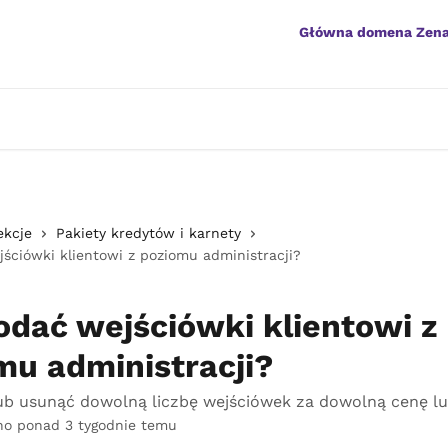
Główna domena Zen
ekcje
Pakiety kredytów i karnety
ściówki klientowi z poziomu administracji?
odać wejściówki klientowi z
mu administracji?
ub usunąć dowolną liczbę wejściówek za dowolną cenę l
no ponad 3 tygodnie temu