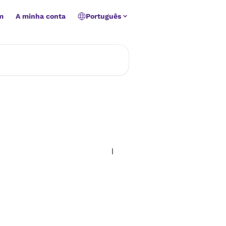
m
A minha conta
Português