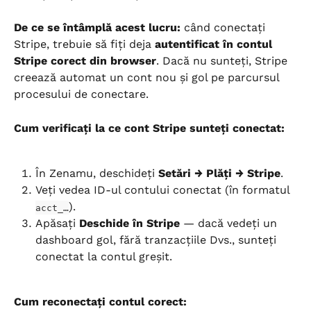
De ce se întâmplă acest lucru:
 când conectați 
Stripe, trebuie să fiți deja 
autentificat în contul 
Stripe corect din browser
. Dacă nu sunteți, Stripe 
creează automat un cont nou și gol pe parcursul 
procesului de conectare.
Cum verificați la ce cont Stripe sunteți conectat:
În Zenamu, deschideți 
Setări → Plăți → Stripe
.
Veți vedea ID-ul contului conectat (în formatul 
).
acct_…
Apăsați 
Deschide în Stripe
 — dacă vedeți un 
dashboard gol, fără tranzacțiile Dvs., sunteți 
conectat la contul greșit.
Cum reconectați contul corect: