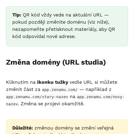
Tip:
 QR kód vždy vede na aktuální URL — 
pokud později změníte doménu (viz níže), 
nezapomeňte přetisknout materiály, aby QR 
kód odpovídal nové adrese.
Změna domény (URL studia)
Kliknutím na 
ikonku tužky
 vedle URL si můžete 
změnit část za 
 — například z 
app.zenamu.com/
 na 
app.zenamu.com/stary-nazev
app.zenamu.com/novy-
. Změna se projeví okamžitě.
nazev
Důležité:
 změnou domény se změní veřejná 