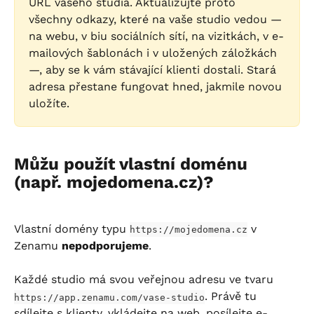
URL vašeho studia. Aktualizujte proto 
všechny odkazy, které na vaše studio vedou — 
na webu, v biu sociálních sítí, na vizitkách, v e-
mailových šablonách i v uložených záložkách 
—, aby se k vám stávající klienti dostali. Stará 
adresa přestane fungovat hned, jakmile novou 
uložíte.
Můžu použít vlastní doménu 
(např. mojedomena.cz)?
Vlastní domény typu 
 v 
https://mojedomena.cz
Zenamu 
nepodporujeme
.
Každé studio má svou veřejnou adresu ve tvaru 
. Právě tu 
https://app.zenamu.com/vase-studio
sdílejte s klienty, vkládejte na web, posílejte e-