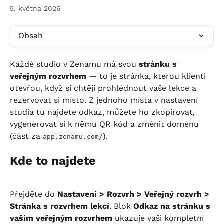
5. května 2026
Obsah
Každé studio v Zenamu má svou 
stránku s 
veřejným rozvrhem
 — to je stránka, kterou klienti 
otevřou, když si chtějí prohlédnout vaše lekce a 
rezervovat si místo. Z jednoho místa v nastavení 
studia tu najdete odkaz, můžete ho zkopírovat, 
vygenerovat si k němu QR kód a změnit doménu 
(část za 
).
app.zenamu.com/
Kde to najdete
Přejděte do 
Nastavení > Rozvrh > Veřejný rozvrh > 
Stránka s rozvrhem lekcí
. Blok 
Odkaz na stránku s 
vaším veřejným rozvrhem
 ukazuje vaši kompletní 