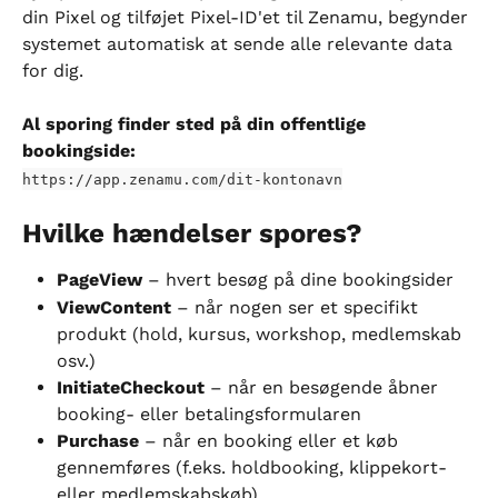
din Pixel og tilføjet Pixel-ID'et til Zenamu, begynder 
systemet automatisk at sende alle relevante data 
for dig.
Al sporing finder sted på din offentlige 
bookingside:
https://app.zenamu.com/dit-kontonavn
Hvilke hændelser spores?
PageView
 – hvert besøg på dine bookingsider
ViewContent
 – når nogen ser et specifikt 
produkt (hold, kursus, workshop, medlemskab 
osv.)
InitiateCheckout
 – når en besøgende åbner 
booking- eller betalingsformularen
Purchase
 – når en booking eller et køb 
gennemføres (f.eks. holdbooking, klippekort- 
eller medlemskabskøb)