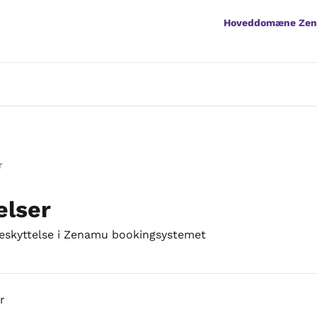
Hoveddomæne Ze
r
elser
beskyttelse i Zenamu bookingsystemet
r