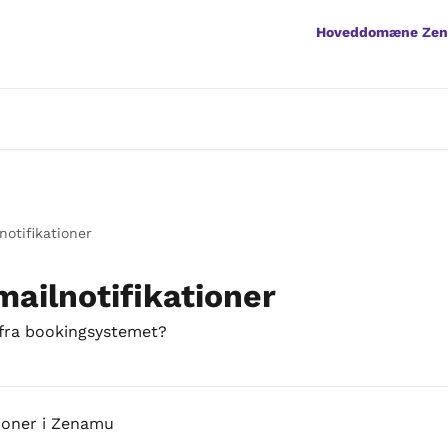
Hoveddomæne Ze
otifikationer
ailnotifikationer
 fra bookingsystemet?
ioner i Zenamu