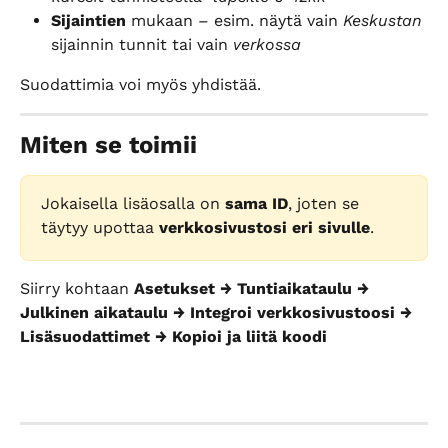
Sijaintien
 mukaan – esim. näytä vain 
Keskustan
sijainnin tunnit tai vain 
verkossa
Suodattimia voi myös yhdistää.
Miten se toimii
Jokaisella lisäosalla on 
sama ID
, joten se 
täytyy upottaa 
verkkosivustosi eri sivulle
.
Siirry kohtaan 
Asetukset → Tuntiaikataulu → 
Julkinen aikataulu → Integroi verkkosivustoosi → 
Lisäsuodattimet → Kopioi ja liitä koodi