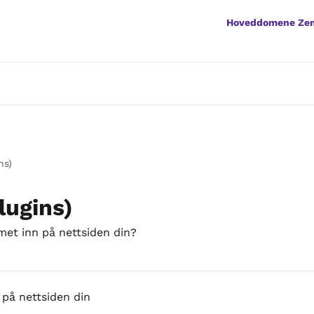
Hoveddomene Ze
ns)
lugins)
et inn på nettsiden din?
 på nettsiden din