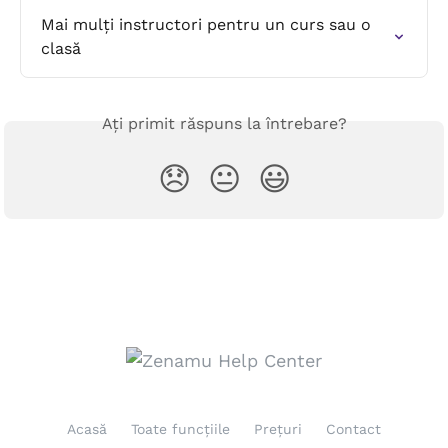
Mai mulți instructori pentru un curs sau o 
clasă
Ați primit răspuns la întrebare?
😞
😐
😃
Acasă
Toate funcțiile
Prețuri
Contact