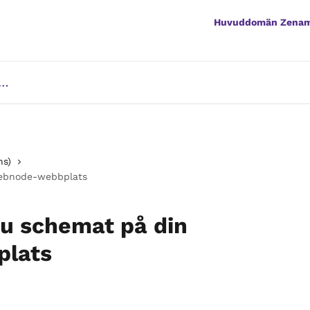
Huvuddomän Zena
ns)
Webnode-webbplats
du schemat på din
lats