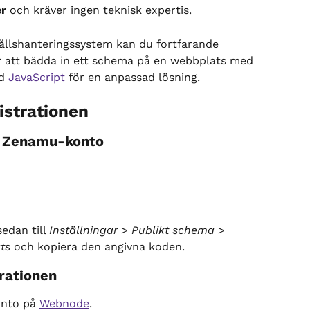
er
 och kräver ingen teknisk expertis.
llshanteringssystem kan du fortfarande 
för att bädda in ett schema på en webbplats med 
d 
JavaScript
 för en anpassad lösning.
strationen
tt Zenamu-konto
dan till 
Inställningar
 > 
Publikt schema
 > 
ts
 och kopiera den angivna koden.
rationen
nto på 
Webnode
.