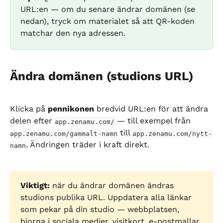
URL:en — om du senare ändrar domänen (se 
nedan), tryck om materialet så att QR-koden 
matchar den nya adressen.
Ändra domänen (studions URL)
Klicka på 
pennikonen
 bredvid URL:en för att ändra 
delen efter 
 — till exempel från 
app.zenamu.com/
 till 
app.zenamu.com/gammalt-namn
app.zenamu.com/nytt-
. Ändringen träder i kraft direkt.
namn
Viktigt:
 när du ändrar domänen ändras 
studions publika URL. Uppdatera alla länkar 
som pekar på din studio — webbplatsen, 
biorna i sociala medier, visitkort, e-postmallar 