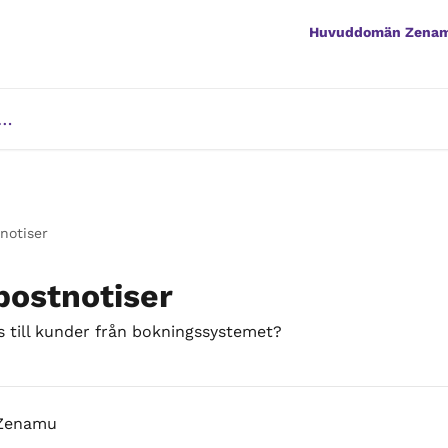
Huvuddomän Zena
notiser
postnotiser
 till kunder från bokningssystemet?
 Zenamu