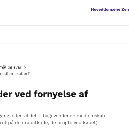
Hoveddomæne Ze
smål og svar
 medlemskaber?
er ved fornyelse af
gang, eller vil det tilbagevendende medlemskab
seret på den rabatkode, de brugte ved købet).