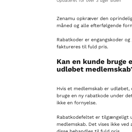
Opdateret for over 3 uger siden
Zenamu opkræver den oprindelige
måned og alle efterfølgende forn
Rabatkoder er engangskoder og gæ
faktureres til fuld pris.
Kan en kunde bruge e
udløbet medlemskab
Hvis et medlemskab er udløbet, 
bruge en ny rabatkode under de
ikke en fornyelse.
Rabatkodefeltet er tilgængeligt 
medlemskab. Det vises ikke ved 
disse behandles til fuld pris.