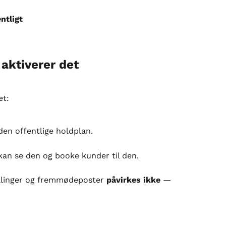
ntligt
 aktiverer det
et:
den offentlige holdplan.
kan se den og booke kunder til den.
alinger og fremmødeposter 
påvirkes ikke
 — 