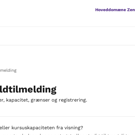
Hoveddomæne Ze
lmelding
ldtilmelding
er, kapacitet, grænser og registrering.
eller kursuskapaciteten fra visning?