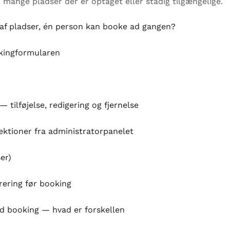
r mange pladser der er optaget eller stadig tilgængelige.
 af pladser, én person kan booke ad gangen?
okingformularen
 tilføjelse, redigering og fjernelse
ektioner fra administratorpanelet
er)
ering før booking
d booking — hvad er forskellen