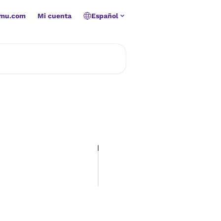
amu.com
Mi cuenta
Español