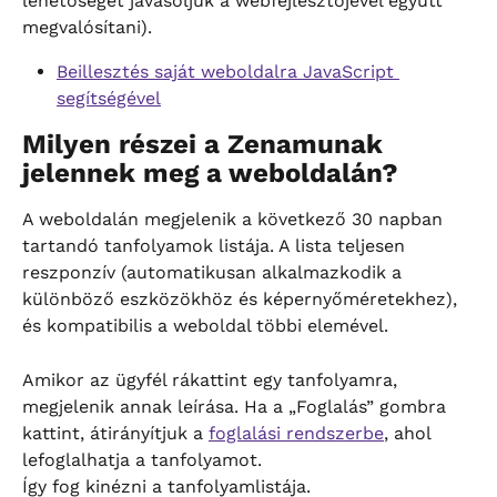
lehetőséget javasoljuk a webfejlesztőjével együtt 
megvalósítani).
Beillesztés saját weboldalra JavaScript 
segítségével
Milyen részei a Zenamunak 
jelennek meg a weboldalán?
A weboldalán megjelenik a következő 30 napban 
tartandó tanfolyamok listája. A lista teljesen 
reszponzív (automatikusan alkalmazkodik a 
különböző eszközökhöz és képernyőméretekhez), 
és kompatibilis a weboldal többi elemével.
Amikor az ügyfél rákattint egy tanfolyamra, 
megjelenik annak leírása. Ha a „Foglalás” gombra 
kattint, átirányítjuk a 
foglalási rendszerbe
, ahol 
lefoglalhatja a tanfolyamot.
Így fog kinézni a tanfolyamlistája.