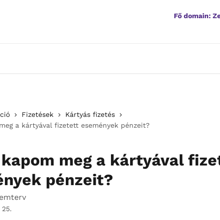
Fő domain: 
ció
Fizetések
Kártyás fizetés
eg a kártyával fizetett események pénzeit?
 kapom meg a kártyával fize
nyek pénzeit?
temterv
 25.