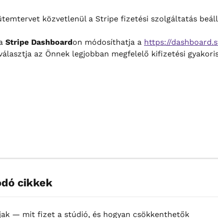
 ütemtervet közvetlenül a Stripe fizetési szolgáltatás beáll
a 
Stripe Dashboard
on módosíthatja a 
https://dashboard.
választja az Önnek legjobban megfelelő kifizetési gyakori
dó cikkek
íjak — mit fizet a stúdió, és hogyan csökkenthetők