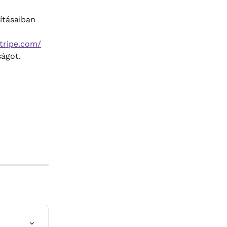
ításaiban 
stripe.com/
ságot.