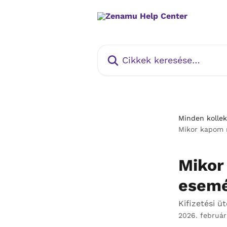
Ugrás a fő tartalomra
Cikkek keresése…
Minden kollek
Mikor kapom m
Mikor
esemé
Kifizetési ü
2026. február