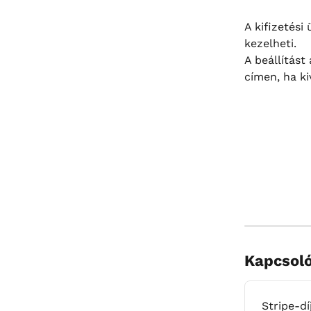
A kifizetési
kezelheti.
A beállítást 
címen, ha ki
Kapcsoló
Stripe-d