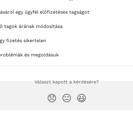
ásárol egy ügyfél előfizetéses tagságot
ő tagok árának módosítása
y fizetés sikertelen
problémák és megoldásuk
Választ kapott a kérdésére?
😞
😐
😃