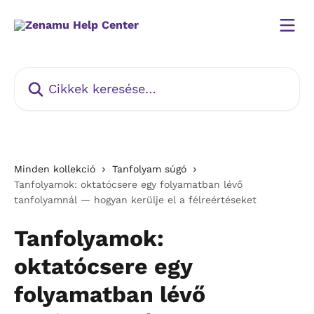
Ugrás a fő tartalomra
Cikkek keresése…
Minden kollekció
Tanfolyam súgó
Tanfolyamok: oktatócsere egy folyamatban lévő
tanfolyamnál — hogyan kerülje el a félreértéseket
Tanfolyamok:
oktatócsere egy
folyamatban lévő