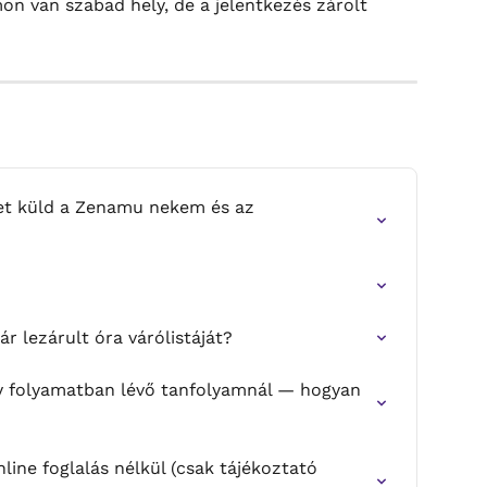
on van szabad hely, de a jelentkezés zárolt
et küld a Zenamu nekem és az 
 lezárult óra várólistáját?
y folyamatban lévő tanfolyamnál — hogyan 
ine foglalás nélkül (csak tájékoztató 