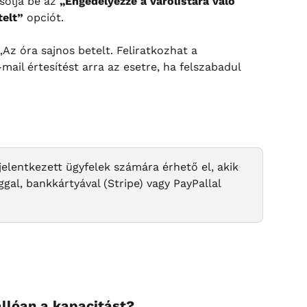
olja be az 
„Engedélyezze a várólistára való 
telt”
 opciót.
 „Az óra sajnos betelt. Feliratkozhat a 
-mail értesítést arra az esetre, ha felszabadul 
ejelentkezett ügyfelek számára érhető el, akik 
ggal, bankkártyával (Stripe) vagy PayPallal 
állóan a kapacitást?