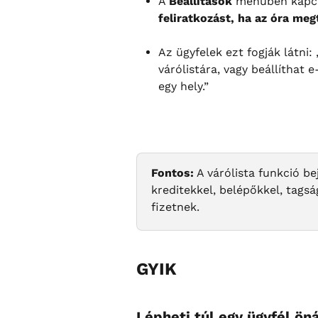
A 
Beállítások
 menüben kapcs
feliratkozást, ha az óra meg
Az ügyfelek ezt fogják látni:
várólistára, vagy beállíthat e
egy hely.”
Fontos:
 A várólista funkció b
kreditekkel, belépőkkel, tagsá
fizetnek.
GYIK
Lépheti túl egy ügyfél ön