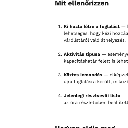
Mit ellenőrizzen
Ki hozta létre a foglalást
 — 
lehetséges, hogy kézi hozzáad
várólistáról való áthelyezés.
Aktivitás típusa
 — események
kapacitáshatár felett is lehe
Köztes lemondás
 — elképzel
újra foglalásra került, mikö
Jelenlegi résztvevői lista
 — 
az óra részleteiben beállítot