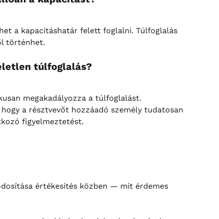
et a kapacitáshatár felett foglalni. Túlfoglalás 
l történhet.
letlen túlfoglalás?
usan megakadályozza a túlfoglalást. 
, hogy a résztvevőt hozzáadó személy tudatosan 
tkozó figyelmeztetést.
dosítása értékesítés közben — mit érdemes 