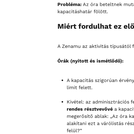
Probléma:
 Az óra beteltnek muta
kapacitáshatár fölött.
Miért fordulhat ez el
A Zenamu az aktivitás típusától
Órák (nyitott és ismétlődő):
A kapacitás szigorúan érvén
limit felett.
Kivétel: az adminisztrációs fe
rendes résztvevővé
 a kapaci
megerősítő ablak: „Az óra ka
alakítani ezt a várólistás r
felül?”