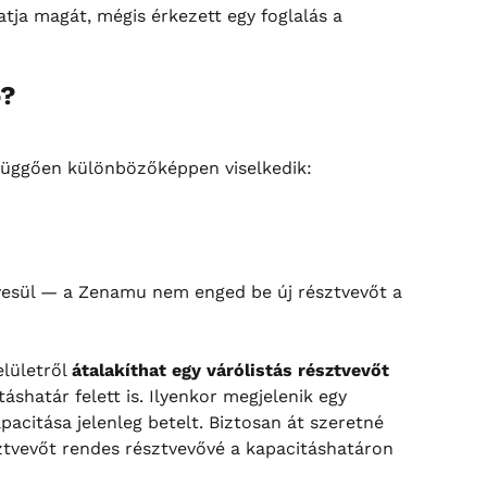
tja magát, mégis érkezett egy foglalás a 
ő?
 függően különbözőképpen viselkedik:
yesül — a Zenamu nem enged be új résztvevőt a 
lületről 
átalakíthat egy várólistás résztvevőt 
táshatár felett is. Ilyenkor megjelenik egy 
pacitása jelenleg betelt. Biztosan át szeretné 
észtvevőt rendes résztvevővé a kapacitáshatáron 