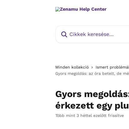
Ugrás a fő tartalomra
Cikkek keresése…
Minden kollekció
Ismert problémá
Gyors megoldás: az óra betelt, de még
Gyors megoldás:
érkezett egy plu
Több mint 3 héttel ezelőtt frissítve