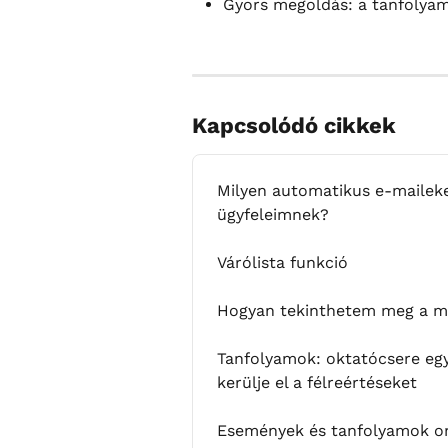
Gyors megoldás: a tanfolyam
Kapcsolódó cikkek
Milyen automatikus e-mailek
ügyfeleimnek?
Várólista funkció
Hogyan tekinthetem meg a már
Tanfolyamok: oktatócsere eg
kerülje el a félreértéseket
Események és tanfolyamok onl