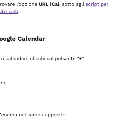
trovare l’opzione 
URL iCal
, sotto agli 
script per 
sito web
.
Google Calendar
ri calendari, clicchi sul pulsante "+".
ni.
a Zenamu nel campo apposito.