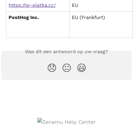
https://qr-platba.cz/
EU
PostHog Inc.
EU (Frankfurt)
Was dit een antwoord op uw vraag?
😞
😐
😃