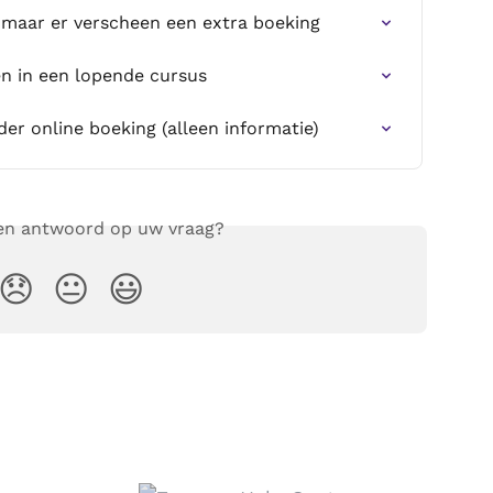
ol maar er verscheen een extra boeking
en in een lopende cursus
r online boeking (alleen informatie)
een antwoord op uw vraag?
😞
😐
😃