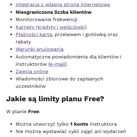
Integracja z własną stroną internetową
Nieograniczona liczba klientów
Monitorowanie frekwencji
Karnety (kredyty i wejściówki)
Płatności kartą
, przelewem i gotówką oraz 
rabaty
Warunki anulowania
Automatyczne powiadomienia dla klientów i 
instruktorów (
e-mail
)
Zajęcia online
Wiadomości zbiorowe do zapisanych 
uczestników
Jakie są limity planu Free?
W planie 
Free
:
Można utworzyć tylko 
1 konto
 instruktora
Nie można wystawiać cykli zajęć ani wydarzeń 