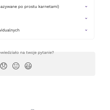
nazywane po prostu karnetami)
widualnych
wiedziało na twoje pytanie?
😞
😐
😃