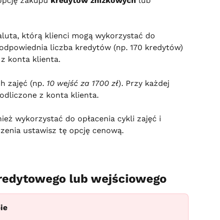
opcję zakupu 
kredytów zniżkowych
 lub 
waluta, którą klienci mogą wykorzystać do 
 odpowiednia liczba kredytów (np. 170 kredytów) 
 konta klienta.
h zajęć (np. 
10 wejść za 1700 zł
). Przy każdej 
odliczone z konta klienta.
eż wykorzystać do opłacenia cykli zajęć i 
rzenia ustawisz tę opcję cenową.
kredytowego lub wejściowego
ie