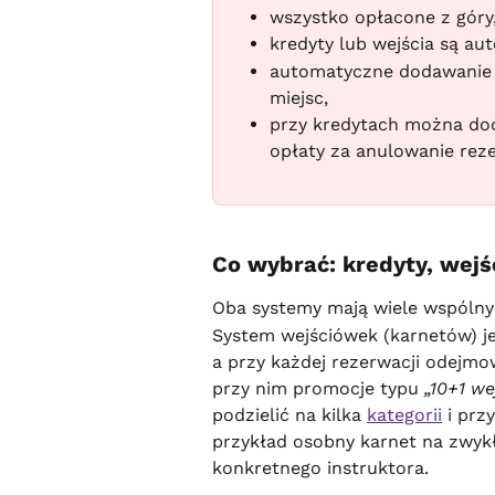
wszystko opłacone z góry
kredyty lub wejścia są a
automatyczne dodawanie d
miejsc,
przy kredytach można dod
opłaty za anulowanie reze
Co wybrać: kredyty, wejś
Oba systemy mają wiele wspólnyc
System wejściówek (karnetów) jes
a przy każdej rezerwacji odejmow
przy nim promocje typu 
„10+1 we
podzielić na kilka 
kategorii
 i prz
przykład osobny karnet na zwykłe
konkretnego instruktora.