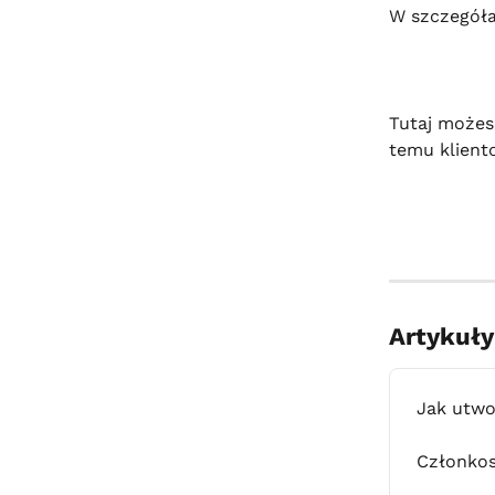
W szczegółac
Tutaj możes
temu klient
Artykuł
Jak utwo
Członkos