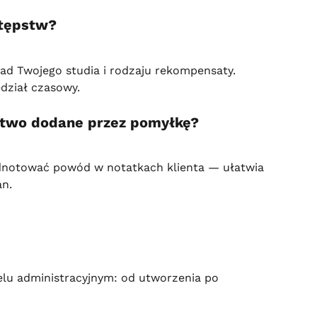
stępstw?
d Twojego studia i rodzaju rekompensaty. 
edział czasowy.
stwo dodane przez pomyłkę?
odnotować powód w notatkach klienta — ułatwia 
an.
lu administracyjnym: od utworzenia po 