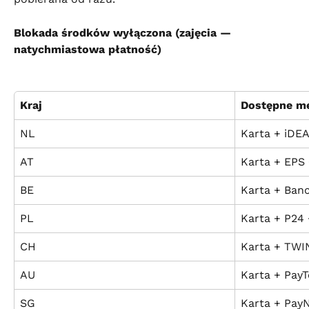
Blokada środków wyłączona (zajęcia — 
natychmiastowa płatność)
Kraj
Dostępne m
NL
Karta + iDEA
AT
Karta + EPS 
BE
Karta + Ban
PL
Karta + P24 
CH
Karta + TWI
AU
Karta + PayT
SG
Karta + Pay