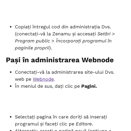
Copiați întregul cod din administrația Dvs. 
(conectați-vă la Zenamu și accesați 
Setări > 
Program public
 > 
Încorporați programul în 
paginile proprii
).
Pași în administrarea Webnode
Conectați-vă la administrarea site-ului Dvs. 
web pe 
Webnode
.
În meniul de sus, dați clic pe 
Pagini.
Selectați pagina în care doriți să inserați 
programul și faceți clic pe
 Editare
.
Alternativ, creați o pagină nouă (opțiune 
+ 