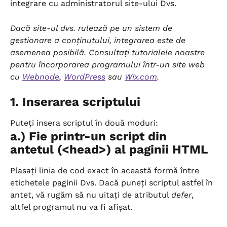
integrare cu administratorul site-ului Dvs.
Dacă site-ul dvs. rulează pe un sistem de 
gestionare a conținutului, integrarea este de 
asemenea posibilă. Consultați tutorialele noastre 
pentru încorporarea programului într-un site web 
cu 
Webnode
, 
WordPress
 sau 
Wix.com
.
1. Inserarea scriptului
Puteți insera scriptul în două moduri:
a.) Fie printr-un script din 
antetul (<head>) al paginii HTML
Plasați linia de cod exact în această formă între 
etichetele paginii Dvs. Dacă puneți scriptul astfel în 
antet, vă rugăm să nu uitați de atributul 
defer
, 
altfel programul nu va fi afișat.