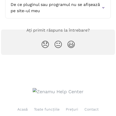
De ce pluginul sau programul nu se afișează 
pe site-ul meu
Ați primit răspuns la întrebare?
😞
😐
😃
Acasă
Toate funcțiile
Prețuri
Contact