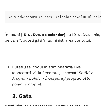
<div id="zenamu-courses" calendar-id="[ID-ul calend
Înlocuiți 
[ID-ul Dvs. de calendar]
 cu ID-ul Dvs. unic, 
pe care îl puteți găsi în administrarea contului.
Puteți găsi codul în administrația Dvs. 
(conectați-vă la Zenamu și accesați 
Setări > 
Program public
 > 
Încorporați programul în 
paginile proprii
).
3. Gata
Arată similar cu programul nostru de mai jos.