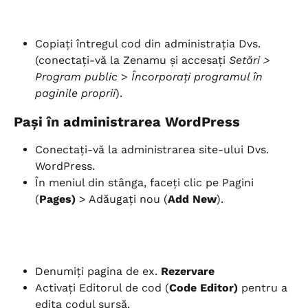
Copiați întregul cod din administrația Dvs. 
(conectați-vă la Zenamu și accesați 
Setări > 
Program public
 > 
Încorporați programul în 
paginile proprii
).
Pași în administrarea WordPress
Conectați-vă la administrarea site-ului Dvs. 
WordPress.
În meniul din stânga, faceți clic pe Pagini 
(
Pages)
 > Adăugați nou (
Add New
).
Denumiți pagina de ex. 
Rezervare
Activați Editorul de cod (
Code Editor)
 pentru a 
edita codul sursă.