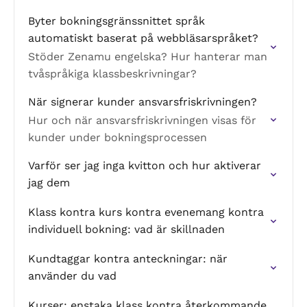
år. Hur de fungerar och hur de skiljer sig
Byter bokningsgränssnittet språk
från engångsmedlemskap.
automatiskt baserat på webbläsarspråket?
Stöder Zenamu engelska? Hur hanterar man
tvåspråkiga klassbeskrivningar?
När signerar kunder ansvarsfriskrivningen?
Hur och när ansvarsfriskrivningen visas för
kunder under bokningsprocessen
Varför ser jag inga kvitton och hur aktiverar
jag dem
Klass kontra kurs kontra evenemang kontra
individuell bokning: vad är skillnaden
Kundtaggar kontra anteckningar: när
använder du vad
Kurser: enstaka klass kontra återkommande