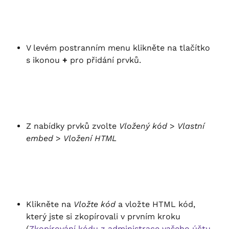
V levém postranním menu klikněte na tlačítko 
s ikonou 
+
 pro přidání prvků.
Z nabídky prvků zvolte 
Vložený kód
 > 
Vlastní 
embed
 > 
Vložení HTML
Klikněte na 
Vložte kód
 a vložte HTML kód, 
který jste si zkopírovali v prvním kroku 
(
Zkopírování kódu z administrace vašeho účtu 