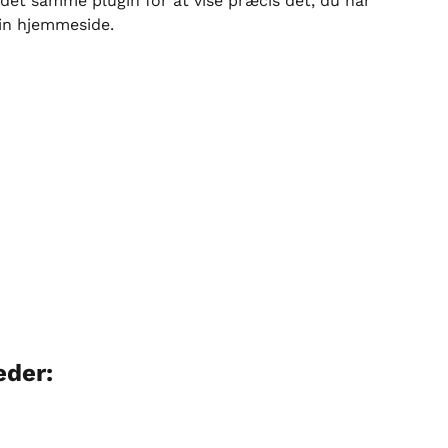
 det samme plugin for at vise præcis det, du har 
 din hjemmeside.
der: