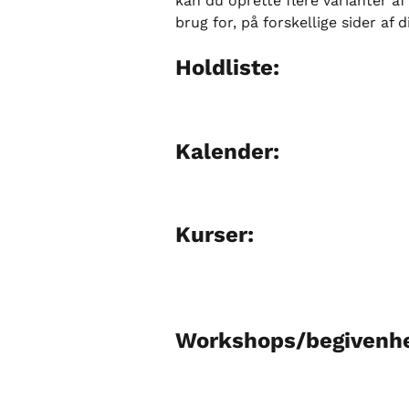
kan du oprette flere varianter af
brug for, på forskellige sider af
Holdliste:
Kalender:
Kurser:
Workshops/begivenhe