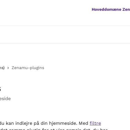
Hoveddomæne Ze
ns)
Zenamu-plugins
s
eside
du kan indlejre på din hjemmeside. Med 
filtre