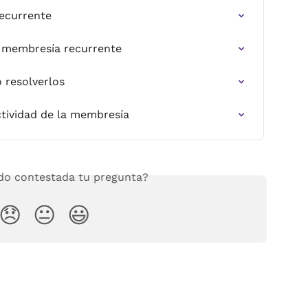
ecurrente
 membresía recurrente
 resolverlos
ctividad de la membresía
o contestada tu pregunta?
😞
😐
😃