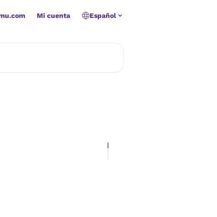
amu.com
Mi cuenta
Español