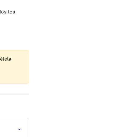
os los 
élela 