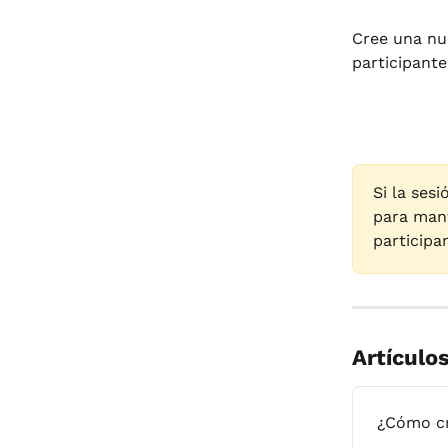
Cree una nue
participant
Si la ses
para mant
participa
Artículo
¿Cómo cr