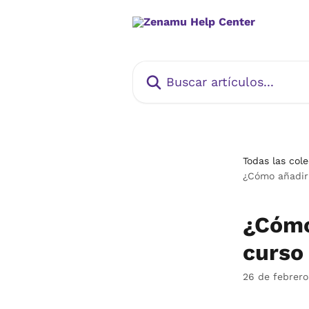
Ir al contenido principal
Buscar artículos...
Todas las col
¿Cómo añadir
¿Cómo
curso
26 de febrer