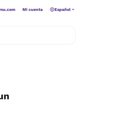
amu.com
Mi cuenta
Español
un