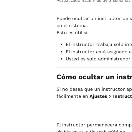
Actualizado hace más de 3 semanas
Puede ocultar un instructor de s
en el sistema.
Esto es útil si:
El instructor trabaja solo i
El instructor está asignado 
Usted es solo administrador 
Cómo ocultar un inst
Si no desea que un instructor ap
fácilmente en 
Ajustes > Instruc
El instructor permanecerá compl
visible en su sitio web público.