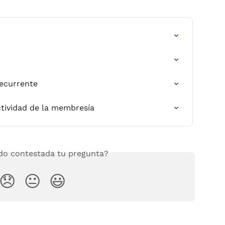
ecurrente
ctividad de la membresía
o contestada tu pregunta?
😞
😐
😃