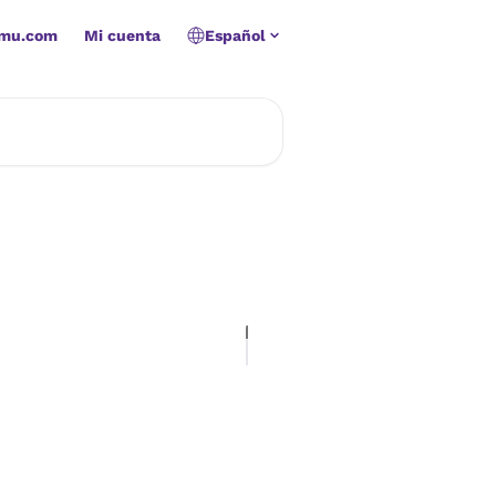
amu.com
Mi cuenta
Español