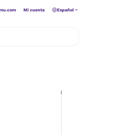
amu.com
Mi cuenta
Español