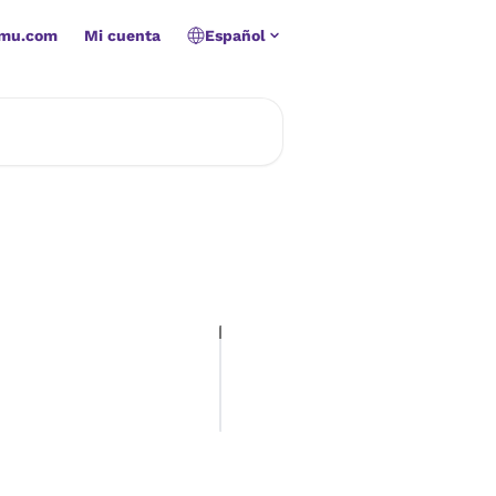
amu.com
Mi cuenta
Español