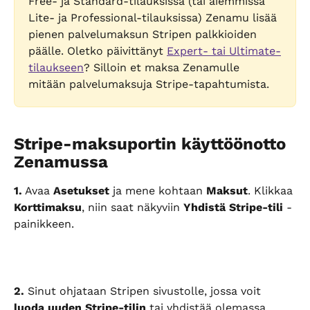
Free- ja Standard-tilauksissa (tai aiemmissa 
Lite- ja Professional-tilauksissa) Zenamu lisää 
pienen palvelumaksun Stripen palkkioiden 
päälle. Oletko päivittänyt 
Expert- tai Ultimate-
tilaukseen
? Silloin et maksa Zenamulle 
mitään palvelumaksuja Stripe-tapahtumista.
Stripe-maksuportin käyttöönotto 
Zenamussa
1.
 Avaa 
Asetukset
 ja mene kohtaan 
Maksut
. Klikkaa 
Korttimaksu
, niin saat näkyviin 
Yhdistä Stripe-tili
 -
painikkeen.
2.
 Sinut ohjataan Stripen sivustolle, jossa voit 
luoda uuden Stripe-tilin
 tai yhdistää olemassa 