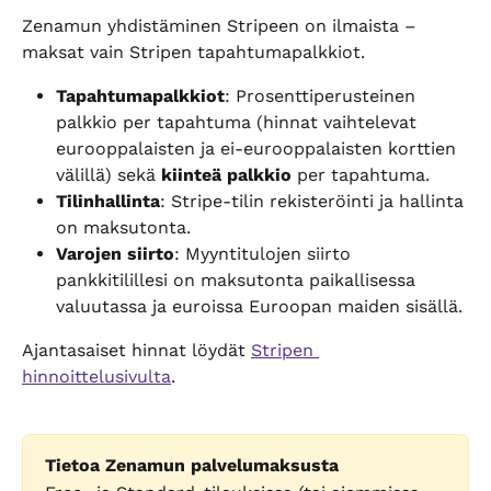
Zenamun yhdistäminen Stripeen on ilmaista – 
maksat vain Stripen tapahtumapalkkiot.
Tapahtumapalkkiot
: Prosenttiperusteinen 
palkkio per tapahtuma (hinnat vaihtelevat 
eurooppalaisten ja ei-eurooppalaisten korttien 
välillä) sekä 
kiinteä palkkio
 per tapahtuma.
Tilinhallinta
: Stripe-tilin rekisteröinti ja hallinta 
on maksutonta.
Varojen siirto
: Myyntitulojen siirto 
pankkitilillesi on maksutonta paikallisessa 
valuutassa ja euroissa Euroopan maiden sisällä.
Ajantasaiset hinnat löydät 
Stripen 
hinnoittelusivulta
.
Tietoa Zenamun palvelumaksusta