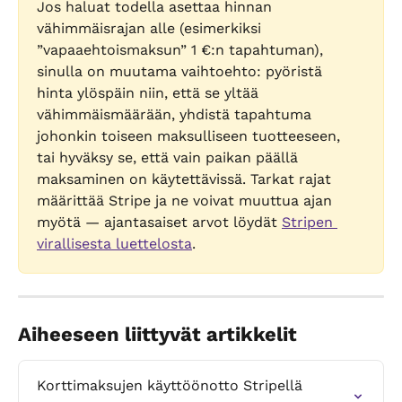
Jos haluat todella asettaa hinnan 
vähimmäisrajan alle (esimerkiksi 
”vapaaehtoismaksun” 1 €:n tapahtuman), 
sinulla on muutama vaihtoehto: pyöristä 
hinta ylöspäin niin, että se yltää 
vähimmäismäärään, yhdistä tapahtuma 
johonkin toiseen maksulliseen tuotteeseen, 
tai hyväksy se, että vain paikan päällä 
maksaminen on käytettävissä. Tarkat rajat 
määrittää Stripe ja ne voivat muuttua ajan 
myötä — ajantasaiset arvot löydät 
Stripen 
virallisesta luettelosta
.
Aiheeseen liittyvät artikkelit
Korttimaksujen käyttöönotto Stripellä 