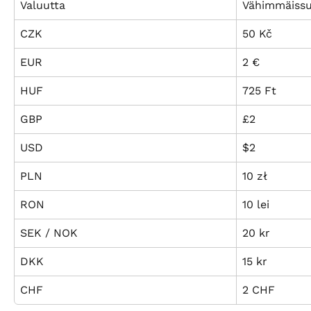
Valuutta
Vähimmäis
CZK
50 Kč
EUR
2 €
HUF
725 Ft
GBP
£2
USD
$2
PLN
10 zł
RON
10 lei
SEK / NOK
20 kr
DKK
15 kr
CHF
2 CHF