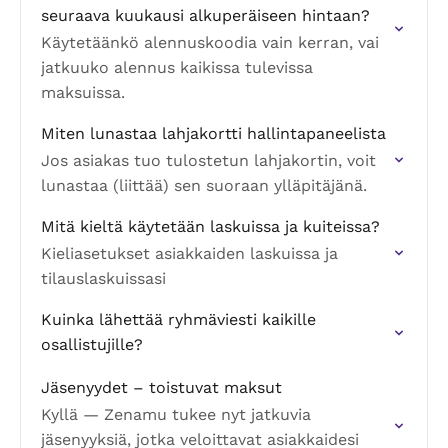
seuraava kuukausi alkuperäiseen hintaan?
Käytetäänkö alennuskoodia vain kerran, vai
jatkuuko alennus kaikissa tulevissa
maksuissa.
Miten lunastaa lahjakortti hallintapaneelista
Jos asiakas tuo tulostetun lahjakortin, voit
lunastaa (liittää) sen suoraan ylläpitäjänä.
Mitä kieltä käytetään laskuissa ja kuiteissa?
Kieliasetukset asiakkaiden laskuissa ja
tilauslaskuissasi
Kuinka lähettää ryhmäviesti kaikille
osallistujille?
Jäsenyydet – toistuvat maksut
Kyllä — Zenamu tukee nyt jatkuvia
jäsenyyksiä, jotka veloittavat asiakkaidesi