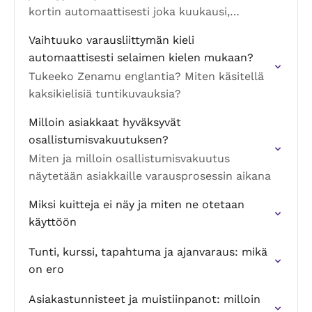
kortin automaattisesti joka kuukausi,
neljännesvuosi tai vuosi. Miten ne toimivat ja
Vaihtuuko varausliittymän kieli
miten ne eroavat kertajäsenyyksistä.
automaattisesti selaimen kielen mukaan?
Tukeeko Zenamu englantia? Miten käsitellä
kaksikielisiä tuntikuvauksia?
Milloin asiakkaat hyväksyvät
osallistumisvakuutuksen?
Miten ja milloin osallistumisvakuutus
näytetään asiakkaille varausprosessin aikana
Miksi kuitteja ei näy ja miten ne otetaan
käyttöön
Tunti, kurssi, tapahtuma ja ajanvaraus: mikä
on ero
Asiakastunnisteet ja muistiinpanot: milloin