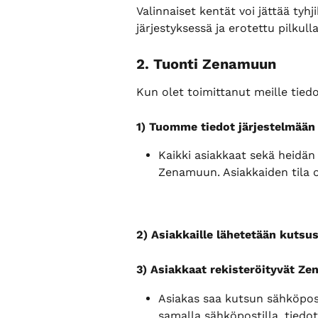
Valinnaiset kentät voi jättää tyhj
järjestyksessä ja erotettu pilkulla
2. Tuonti Zenamuun
Kun olet toimittanut meille tie
1) Tuomme tiedot järjestelmään
Kaikki asiakkaat sekä heidän s
Zenamuun. Asiakkaiden tila on
2) Asiakkaille lähetetään kutsu
3) Asiakkaat rekisteröityvät Z
Asiakas saa kutsun sähköposti
samalla sähköpostilla, tiedo