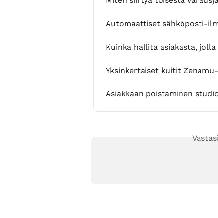
Miten siirtyä toisesta varau
Automaattiset sähköposti-il
Kuinka hallita asiakasta, jolla
Yksinkertaiset kuitit Zenamu
Asiakkaan poistaminen studios
Vastas