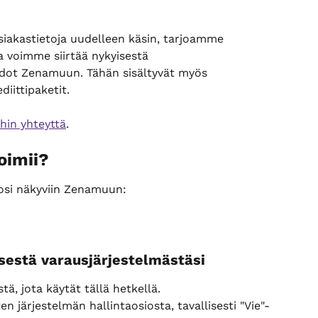
 asiakastietoja uudelleen käsin, tarjoamme 
a voimme siirtää nykyisestä 
iedot Zenamuun. Tähän sisältyvät myös 
diittipaketit.
hin yhteyttä
.
oimii?
tosi näkyviin Zenamuun:
isestä varausjärjestelmästäsi
tä, jota käytät tällä hetkellä.
n järjestelmän hallintaosiosta, tavallisesti "Vie"-