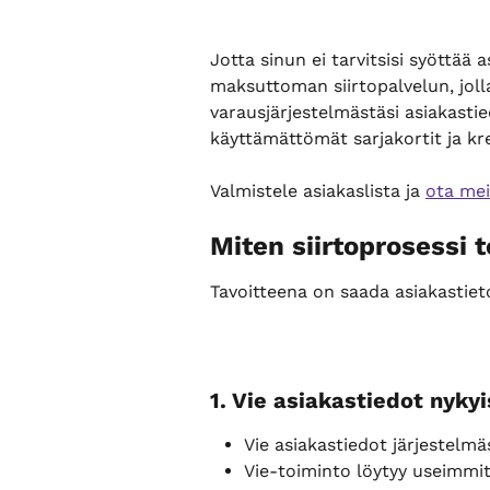
Jotta sinun ei tarvitsisi syöttää
maksuttoman siirtopalvelun, joll
varausjärjestelmästäsi asiakast
käyttämättömät sarjakortit ja kre
Valmistele asiakaslista ja 
ota mei
Miten siirtoprosessi t
Tavoitteena on saada asiakastie
1. Vie asiakastiedot nyky
Vie asiakastiedot järjestelmäs
Vie-toiminto löytyy useimmite