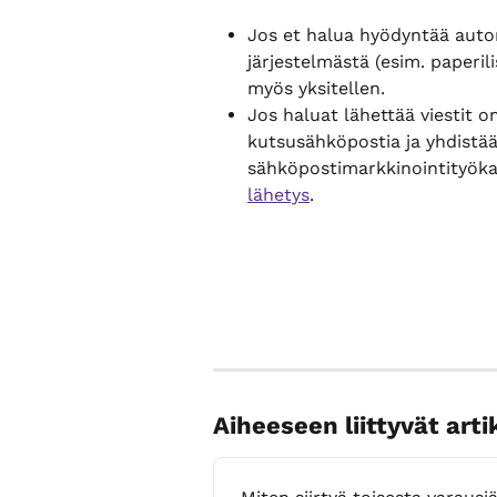
Jos et halua hyödyntää automa
järjestelmästä (esim. paperilis
myös yksitellen.
Jos haluat lähettää viestit om
kutsusähköpostia ja yhdist
sähköpostimarkkinointityökal
lähetys
.
Aiheeseen liittyvät arti