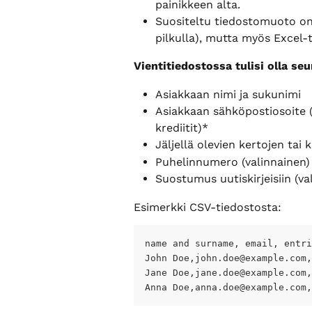
painikkeen alta.
Suositeltu tiedostomuoto on 
pilkulla), mutta myös Excel-
Vientitiedostossa tulisi olla seu
Asiakkaan nimi ja sukunimi
Asiakkaan sähköpostiosoite (p
krediitit)*
Jäljellä olevien kertojen tai 
Puhelinnumero (valinnainen)
Suostumus uutiskirjeisiin (va
Esimerkki CSV-tiedostosta:
name and surname, email, entri
John Doe,
john.doe@example.com
,
Jane Doe,
jane.doe@example.com
,
Anna Doe,
anna.doe@example.com
,