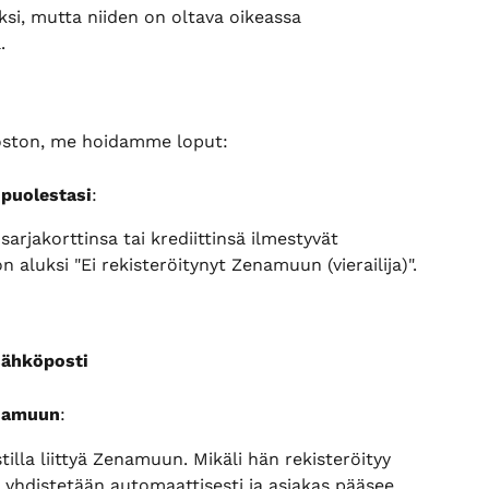
iksi, mutta niiden on oltava oikeassa 
.
doston, me hoidamme loput:
 puolestasi
:
arjakorttinsa tai krediittinsä ilmestyvät 
 aluksi "Ei rekisteröitynyt Zenamuun (vierailija)".
sähköposti
enamuun
:
lla liittyä Zenamuun. Mikäli hän rekisteröityy 
t yhdistetään automaattisesti ja asiakas pääsee 