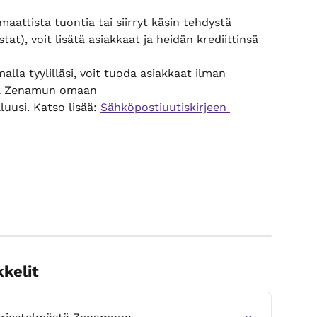
attista tuontia tai siirryt käsin tehdystä 
tat), voit lisätä asiakkaat ja heidän krediittinsä 
alla tyylilläsi, voit tuoda asiakkaat ilman 
ää Zenamun omaan 
uusi. Katso lisää: 
Sähköpostiuutiskirjeen 
kkelit