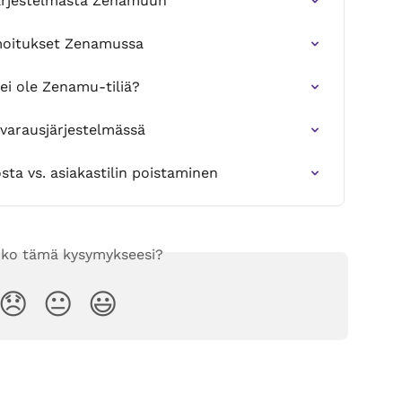
sjärjestelmästä Zenamuun
moitukset Zenamussa
 ei ole Zenamu-tiliä?
-varausjärjestelmässä
ta vs. asiakastilin poistaminen
iko tämä kysymykseesi?
😞
😐
😃