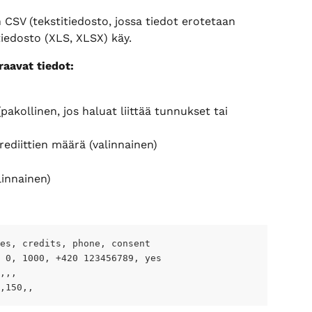
CSV (tekstitiedosto, jossa tiedot erotetaan 
tiedosto (XLS, XLSX) käy.
raavat tiedot:
akollinen, jos haluat liittää tunnukset tai 
krediittien määrä (valinnainen)
linnainen)
es, credits, phone, consent
 0, 1000, +420 123456789, yes
,,,
,150,,