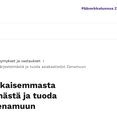
Pääverkkotunnus 
symykset ja vastaukset
järjestelmästä ja tuoda asiakastiedot Zenamuun
aikaisemmasta
mästä ja tuoda
Zenamuun