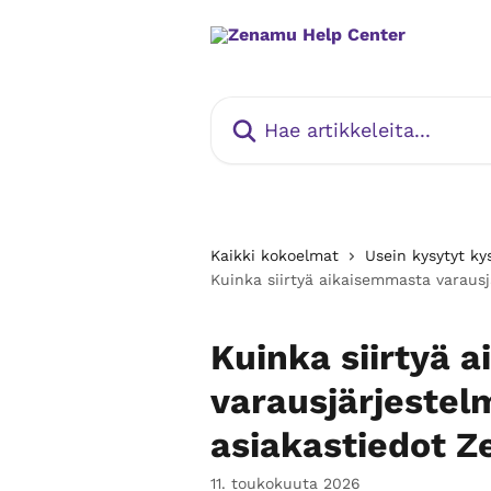
Siirry pääsisältöön
Hae artikkeleita...
Kaikki kokoelmat
Usein kysytyt ky
Kuinka siirtyä aikaisemmasta varaus
Kuinka siirtyä 
varausjärjestel
asiakastiedot 
11. toukokuuta 2026