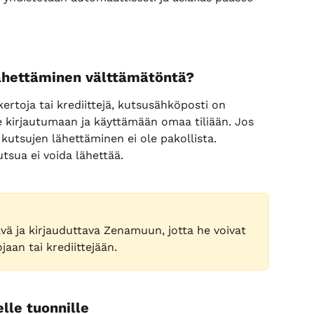
ähettäminen välttämätöntä?
 kertoja tai krediittejä, kutsusähköposti on 
ee kirjautumaan ja käyttämään omaa tiliään. Jos 
kutsujen lähettäminen ei ole pakollista.
tsua ei voida lähettää.
vä ja kirjauduttava Zenamuun, jotta he voivat 
jaan tai krediittejään.
lle tuonnille