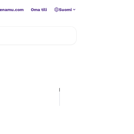
Zenamu.com
Oma tili
Suomi