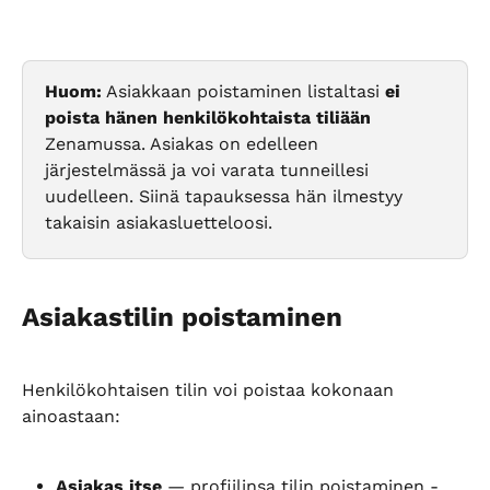
Huom:
 Asiakkaan poistaminen listaltasi 
ei 
poista hänen henkilökohtaista tiliään
Zenamussa. Asiakas on edelleen 
järjestelmässä ja voi varata tunneillesi 
uudelleen. Siinä tapauksessa hän ilmestyy 
takaisin asiakasluetteloosi.
Asiakastilin poistaminen
Henkilökohtaisen tilin voi poistaa kokonaan 
ainoastaan:
Asiakas itse
 — profiilinsa tilin poistaminen -