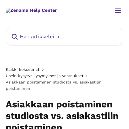
Siirry pääsisältöön
Hae artikkeleita...
Kaikki kokoelmat
Usein kysytyt kysymykset ja vastaukset
Asiakkaan poistaminen studiosta vs. asiakastilin
poistaminen
Asiakkaan poistaminen
studiosta vs. asiakastilin
poistaminen