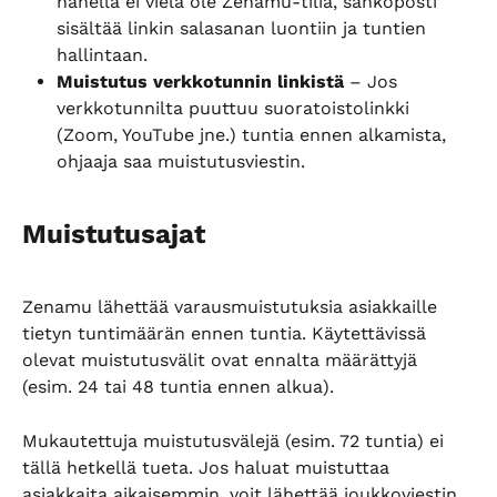
hänellä ei vielä ole Zenamu-tiliä, sähköposti 
sisältää linkin salasanan luontiin ja tuntien 
hallintaan.
Muistutus verkkotunnin linkistä
 – Jos 
verkkotunnilta puuttuu suoratoistolinkki 
(Zoom, YouTube jne.) tuntia ennen alkamista, 
ohjaaja saa muistutusviestin.
Muistutusajat
Zenamu lähettää varausmuistutuksia asiakkaille 
tietyn tuntimäärän ennen tuntia. Käytettävissä 
olevat muistutusvälit ovat ennalta määrättyjä 
(esim. 24 tai 48 tuntia ennen alkua).
Mukautettuja muistutusvälejä (esim. 72 tuntia) ei 
tällä hetkellä tueta. Jos haluat muistuttaa 
asiakkaita aikaisemmin, voit lähettää joukkoviestin 