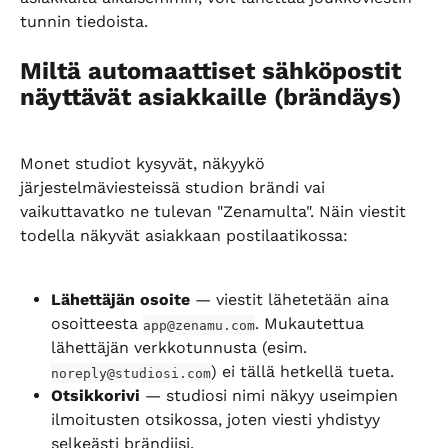
tunnin tiedoista.
Miltä automaattiset sähköpostit 
näyttävät asiakkaille (brändäys)
Monet studiot kysyvät, näkyykö 
järjestelmäviesteissä studion brändi vai 
vaikuttavatko ne tulevan "Zenamulta". Näin viestit 
todella näkyvät asiakkaan postilaatikossa:
Lähettäjän osoite
 — viestit lähetetään aina 
osoitteesta 
. Mukautettua 
app@zenamu.com
lähettäjän verkkotunnusta (esim. 
) ei tällä hetkellä tueta.
noreply@studiosi.com
Otsikkorivi
 — studiosi nimi näkyy useimpien 
ilmoitusten otsikossa, joten viesti yhdistyy 
selkeästi brändiisi.