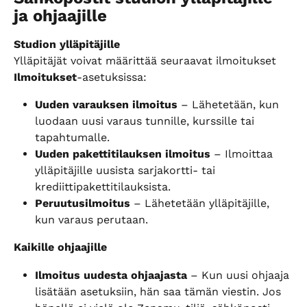
ja ohjaajille
Studion ylläpitäjille
Ylläpitäjät voivat määrittää seuraavat ilmoitukset 
Ilmoitukset
‑asetuksissa:
Uuden varauksen ilmoitus
 – Lähetetään, kun 
luodaan uusi varaus tunnille, kurssille tai 
tapahtumalle.
Uuden pakettitilauksen ilmoitus
 – Ilmoittaa 
ylläpitäjille uusista sarjakortti- tai 
krediittipakettitilauksista.
Peruutusilmoitus
 – Lähetetään ylläpitäjille, 
kun varaus perutaan.
Kaikille ohjaajille
Ilmoitus uudesta ohjaajasta
 – Kun uusi ohjaaja 
lisätään asetuksiin, hän saa tämän viestin. Jos 