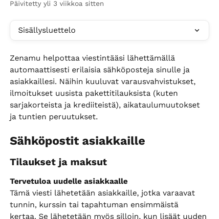
Päivitetty yli 3 viikkoa sitten
Sisällysluettelo
Zenamu helpottaa viestintääsi lähettämällä 
automaattisesti erilaisia sähköposteja sinulle ja 
asiakkaillesi. Näihin kuuluvat varausvahvistukset, 
ilmoitukset uusista pakettitilauksista (kuten 
sarjakorteista ja krediiteistä), aikataulumuutokset 
ja tuntien peruutukset.
Sähköpostit asiakkaille
Tilaukset ja maksut
Tervetuloa uudelle asiakkaalle
Tämä viesti lähetetään asiakkaille, jotka varaavat 
tunnin, kurssin tai tapahtuman ensimmäistä 
kertaa. Se lähetetään myös silloin, kun lisäät uuden 