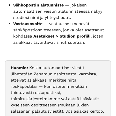
Sähköpostin alatunniste
 — jokaisen 
automaattisen viestin alatunnisteessa näkyy 
studiosi nimi ja yhteystiedot.
Vastausosoite
 — vastaukset menevät 
sähköpostiosoitteeseen, jonka olet asettanut 
kohdassa 
Asetukset > Studion profiili
, joten 
asiakkaat tavoittavat sinut suoraan.
Huomio:
 Koska automaattiset viestit 
lähetetään Zenamun osoitteesta, varmista, 
etteivät asiakkaasi merkitse niitä 
roskapostiksi — kun osoite merkitään 
toistuvasti roskapostiksi, 
toimitusjärjestelmämme voi estää lisäviestit 
kyseiseen osoitteeseen (mukaan lukien 
salasanan palautusviestit). Jos asiakas kertoo, 