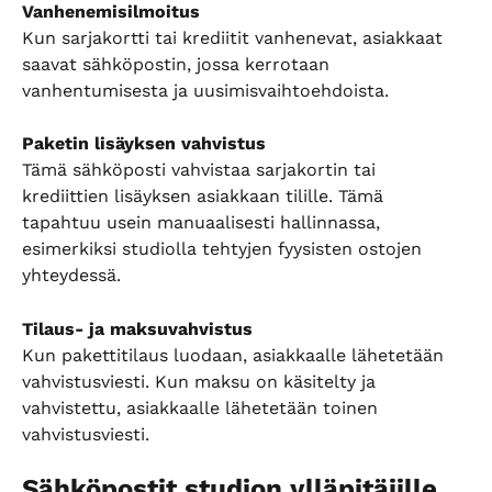
Vanhenemisilmoitus
Kun sarjakortti tai krediitit vanhenevat, asiakkaat 
saavat sähköpostin, jossa kerrotaan 
vanhentumisesta ja uusimisvaihtoehdoista.
Paketin lisäyksen vahvistus
Tämä sähköposti vahvistaa sarjakortin tai 
krediittien lisäyksen asiakkaan tilille. Tämä 
tapahtuu usein manuaalisesti hallinnassa, 
esimerkiksi studiolla tehtyjen fyysisten ostojen 
yhteydessä.
Tilaus- ja maksuvahvistus
Kun pakettitilaus luodaan, asiakkaalle lähetetään 
vahvistusviesti. Kun maksu on käsitelty ja 
vahvistettu, asiakkaalle lähetetään toinen 
vahvistusviesti.
Sähköpostit studion ylläpitäjille 