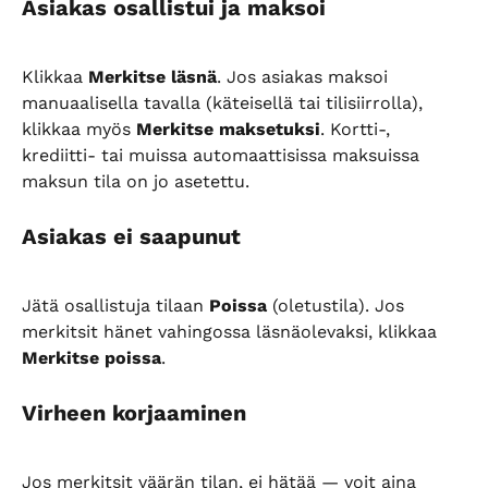
Asiakas osallistui ja maksoi
Klikkaa 
Merkitse läsnä
. Jos asiakas maksoi 
manuaalisella tavalla (käteisellä tai tilisiirrolla), 
klikkaa myös 
Merkitse maksetuksi
. Kortti-, 
krediitti- tai muissa automaattisissa maksuissa 
maksun tila on jo asetettu.
Asiakas ei saapunut
Jätä osallistuja tilaan 
Poissa
 (oletustila). Jos 
merkitsit hänet vahingossa läsnäolevaksi, klikkaa 
Merkitse poissa
.
Virheen korjaaminen
Jos merkitsit väärän tilan, ei hätää — voit aina 