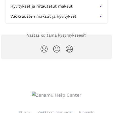
Hyvitykset ja riitautetut maksut
Vuokrausten maksut ja hyvitykset
Vastasiko tämä kysymykseesi?
😞
😐
😃
Etusivu
Kaikki ominaisuudet
Hinnasto