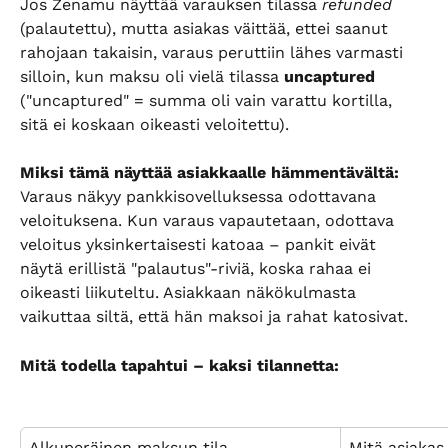
Jos Zenamu näyttää varauksen tilassa 
refunded
(palautettu), mutta asiakas väittää, ettei saanut 
rahojaan takaisin, varaus peruttiin lähes varmasti 
silloin, kun maksu oli vielä tilassa 
uncaptured
("uncaptured" = summa oli vain varattu kortilla, 
sitä ei koskaan oikeasti veloitettu).
Miksi tämä näyttää asiakkaalle hämmentävältä:
Varaus näkyy pankkisovelluksessa odottavana 
veloituksena. Kun varaus vapautetaan, odottava 
veloitus yksinkertaisesti katoaa – pankit eivät 
näytä erillistä "palautus"-riviä, koska rahaa ei 
oikeasti liikuteltu. Asiakkaan näkökulmasta 
vaikuttaa siltä, että hän maksoi ja rahat katosivat.
Mitä todella tapahtui – kaksi tilannetta:
Alkuperäinen maksun tila
Mitä asiakas