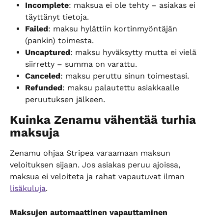
Incomplete
: maksua ei ole tehty – asiakas ei 
täyttänyt tietoja.
Failed
: maksu hylättiin kortinmyöntäjän 
(pankin) toimesta.
Uncaptured
: maksu hyväksytty mutta ei vielä 
siirretty – summa on varattu.
Canceled
: maksu peruttu sinun toimestasi.
Refunded
: maksu palautettu asiakkaalle 
peruutuksen jälkeen.
Kuinka Zenamu vähentää turhia 
maksuja
Zenamu ohjaa Stripea varaamaan maksun 
veloituksen sijaan. Jos asiakas peruu ajoissa, 
maksua ei veloiteta ja rahat vapautuvat ilman 
lisäkuluja
.
Maksujen automaattinen vapauttaminen