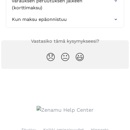
varauksen peruutuksen jälkeen 
(korttimaksu)
Kun maksu epäonnistuu
Vastasiko tämä kysymykseesi?
😞
😐
😃
Etusivu
Kaikki ominaisuudet
Hinnasto